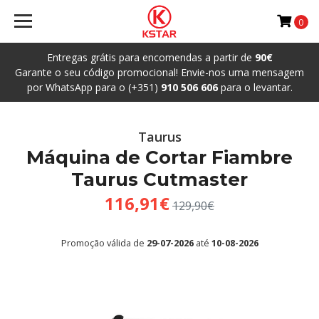
0
Entregas grátis para encomendas a partir de
90€
Garante o seu código promocional! Envie-nos uma mensagem
por WhatsApp para o (+351)
910 506 606
para o levantar.
Taurus
Máquina de Cortar Fiambre
Taurus Cutmaster
116,91€
129,90€
Promoção válida de
29-07-2026
até
10-08-2026