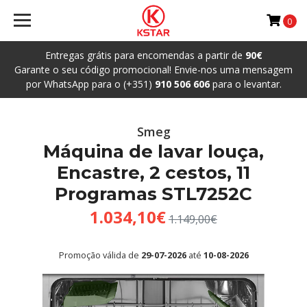
0
Entregas grátis para encomendas a partir de
90€
Garante o seu código promocional! Envie-nos uma mensagem
por WhatsApp para o (+351)
910 506 606
para o levantar.
Smeg
Máquina de lavar louça,
Encastre, 2 cestos, 11
Programas STL7252C
1.034,10€
1.149,00€
Promoção válida de
29-07-2026
até
10-08-2026