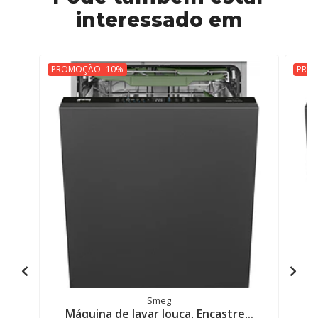
interessado em
PROMOÇÃO -10%
PRO
Smeg
Máquina de lavar louça, Encastre,..
M