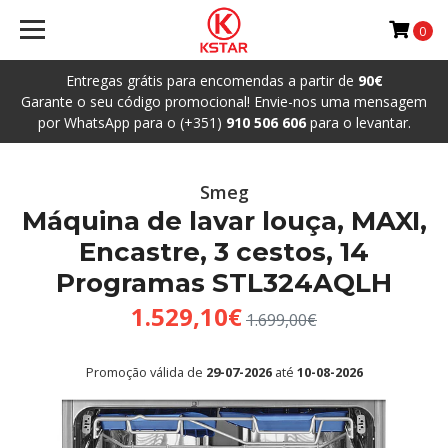
0
Entregas grátis para encomendas a partir de
90€
Garante o seu código promocional! Envie-nos uma mensagem
por WhatsApp para o (+351)
910 506 606
para o levantar.
Smeg
Máquina de lavar louça, MAXI,
Encastre, 3 cestos, 14
Programas STL324AQLH
1.529,10€
1.699,00€
Promoção válida de
29-07-2026
até
10-08-2026