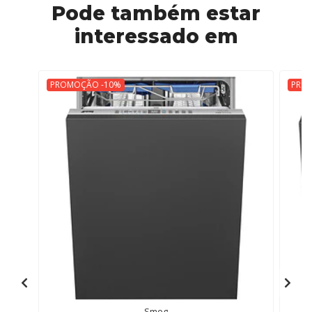
Pode também estar
interessado em
PROMOÇÃO -10%
PRO
Smeg