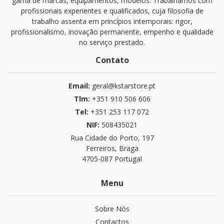
gama de marcas, equipamentos, modelos. Trabalhamos com
profissionais experientes e qualificados, cuja filosofia de
trabalho assenta em princípios intemporais: rigor,
profissionalismo, inovação permanente, empenho e qualidade
no serviço prestado.
Contato
Email:
geral@kstarstore.pt
Tlm:
+351 910 506 606
Tel:
+351 253 117 072
NIF:
508435021
Rua Cidade do Porto, 197
Ferreiros, Braga
4705-087 Portugal
Menu
Sobre Nós
Contactos