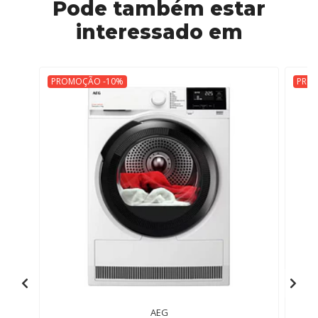
Pode também estar
interessado em
PROMOÇÃO -10%
PRO
AEG