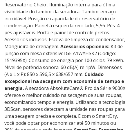
Reservatório Cheio . Iluminação interna para ótima
visibilidade do tambor da secadora. Tambor em aço
inoxidável. Posição e capacidade do reservatório de
condensação: Painel à esquerda reciclado, 5,56. Pés: 4
pés ajustáveis. Porta e painel de controle pretos.
Acessórios inclusos: Escova de limpeza do condensador,
Mangueira de drenagem.
Acessórios opcionais:
Kit de
junção com mesa extensível GE A1WYHSK2 (Código:
1519395X). Consumo de energia por 100 ciclos: 79 kWh.
Nível de potência sonora: 60 dB(A) re 1pW. Dimensões
(A x L x P): 850 x 596,5 x 638/657 mm.
Cuidado
excepcional na secagem com economia de tempo e
energia.
A secadora AbsoluteCare® Pro da Série 9000X
oferece o melhor cuidado na secagem de suas roupas,
economizando tempo e energia. Utilizando a tecnologia
3DScan, sensores detectam a umidade nas roupas para
uma secagem precisa e completa. E com o SmartDry,
você pode optar por economizar até 50 minutos ou