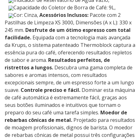
Indicador de Reservatório de Água Vazio,
Capacidade do Coletor de Borra de Café: 9L,
Cor: Cinza,
Acessórios Inclusos:
Pacote com 2
Pastilhas de Limpeza XS 3000, Dimensões (A x L): 330 x
245 mm.
Desfrute de um ótimo espresso com total
facilidade.
Equipada com a tecnologia mais avançada
da Krups, o sistema patenteado Thermoblock captura a
essência pura do café, oferecendo resultados repletos
de sabor e aroma.
Resultados perfeitos, de
ristrettos a lungos.
Descubra uma gama completa de
sabores e aromas intensos, com resultados
excepcionais sempre, de um espresso forte a um lungo
suave.
Controle preciso e fácil.
Dominar esta máquina
de café automática é extremamente fácil, graças aos
seus botões iluminados e intuitivos que tornam o
preparo do seu café uma tarefa simples.
Moedor de
rebarbas cônicas de metal.
Projetado para resultados
de moagem profissionais, dignos de barista. O moedor
de rebarbas cônicas de metal possui três configurações