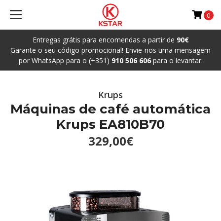
0
Entregas grátis para encomendas a partir de
90€
Garante o seu código promocional! Envie-nos uma mensagem
por WhatsApp para o (+351)
910 506 606
para o levantar.
Krups
Máquinas de café automática
Krups EA810B70
329,00€