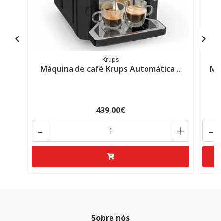
Krups
Máquina de café Krups Automática ..
Má
439,00€
-
+
-
Sobre nós