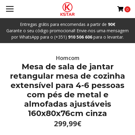
0
Entregas grátis para encomendas a partir de
90€
Garante o seu código promocional! Envie-nos uma mensagem
por WhatsApp para o (+351)
910 506 606
para o levantar.
Homcom
Mesa de sala de jantar
retangular mesa de cozinha
extensível para 4-6 pessoas
com pés de metal e
almofadas ajustáveis
160x80x76cm cinza
299,99€