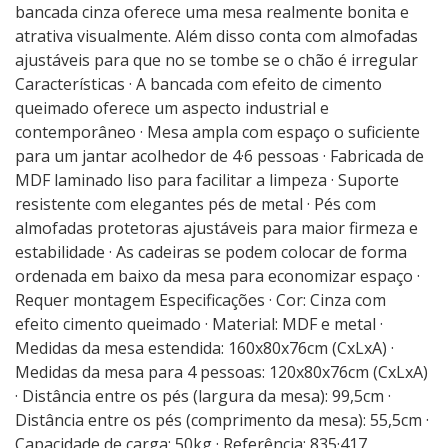
bancada cinza oferece uma mesa realmente bonita e
atrativa visualmente. Além disso conta com almofadas
ajustáveis para que no se tombe se o chão é irregular
Características · A bancada com efeito de cimento
queimado oferece um aspecto industrial e
contemporâneo · Mesa ampla com espaço o suficiente
para um jantar acolhedor de 4·6 pessoas · Fabricada de
MDF laminado liso para facilitar a limpeza · Suporte
resistente com elegantes pés de metal · Pés com
almofadas protetoras ajustáveis para maior firmeza e
estabilidade · As cadeiras se podem colocar de forma
ordenada em baixo da mesa para economizar espaço ·
Requer montagem Especificações · Cor: Cinza com
efeito cimento queimado · Material: MDF e metal ·
Medidas da mesa estendida: 160x80x76cm (CxLxA) ·
Medidas da mesa para 4 pessoas: 120x80x76cm (CxLxA)
· Distância entre os pés (largura da mesa): 99,5cm ·
Distância entre os pés (comprimento da mesa): 55,5cm ·
Capacidade de carga: 50kg · Referência: 835·417