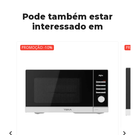
Pode também estar
interessado em
PROMOÇÃO -10%
PRO