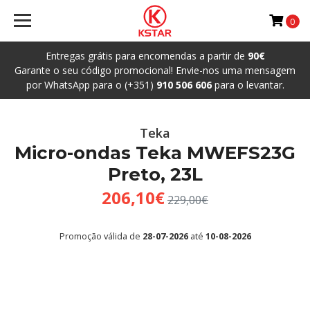
0
Entregas grátis para encomendas a partir de
90€
Garante o seu código promocional! Envie-nos uma mensagem
por WhatsApp para o (+351)
910 506 606
para o levantar.
Teka
Micro-ondas Teka MWEFS23G
Preto, 23L
206,10€
229,00€
Promoção válida de
28-07-2026
até
10-08-2026