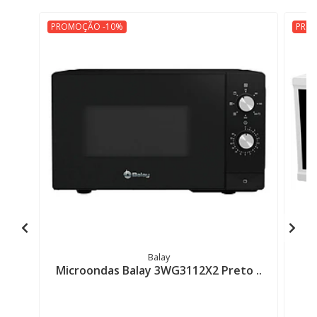
PROMOÇÃO -10%
PRO
Balay
Microondas Balay 3WG3112X2 Preto ..