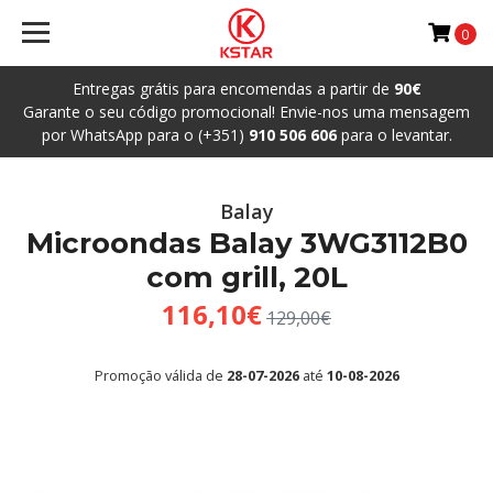
0
Entregas grátis para encomendas a partir de
90€
Garante o seu código promocional! Envie-nos uma mensagem
por WhatsApp para o (+351)
910 506 606
para o levantar.
Balay
Microondas Balay 3WG3112B0
com grill, 20L
116,10€
129,00€
Promoção válida de
28-07-2026
até
10-08-2026