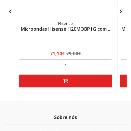
Hisense
Microondas Hisense H20MOBP1G com ..
Mic
71,10€
79,00€
-
+
-
Sobre nós