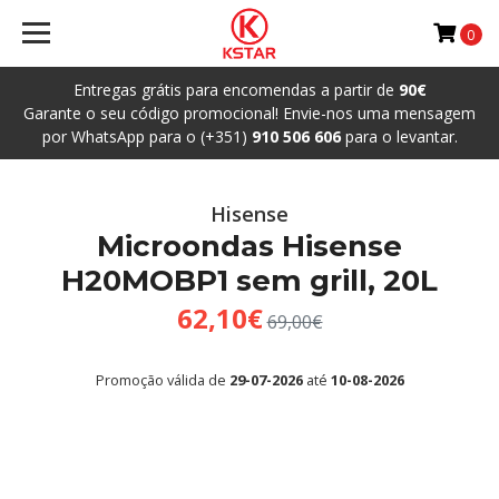
0
Entregas grátis para encomendas a partir de
90€
Garante o seu código promocional! Envie-nos uma mensagem
por WhatsApp para o (+351)
910 506 606
para o levantar.
Hisense
Microondas Hisense
H20MOBP1 sem grill, 20L
62,10€
69,00€
Promoção válida de
29-07-2026
até
10-08-2026