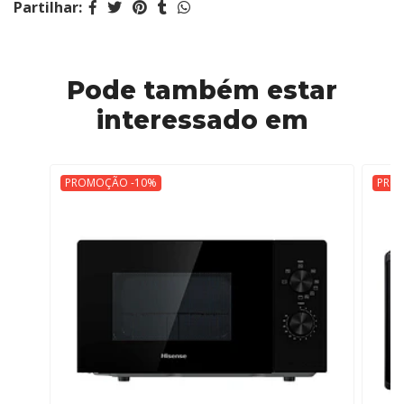
Partilhar:
Pode também estar
interessado em
PROMOÇÃO -10%
PRO