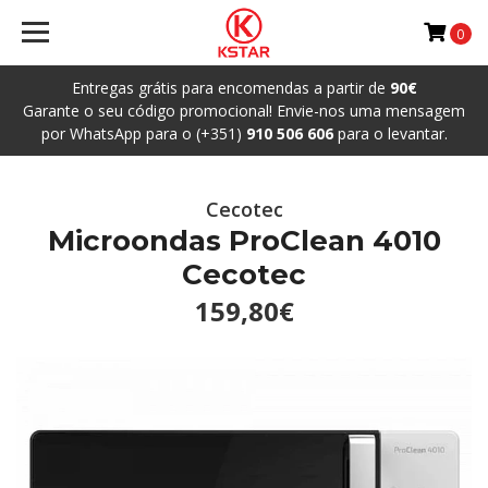
0
Entregas grátis para encomendas a partir de
90€
Garante o seu código promocional! Envie-nos uma mensagem
por WhatsApp para o (+351)
910 506 606
para o levantar.
Cecotec
Microondas ProClean 4010
Cecotec
159,80€