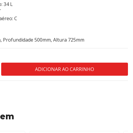
o: 34 L
T
aéreo: C
, Profundidade 500mm, Altura 725mm
 em