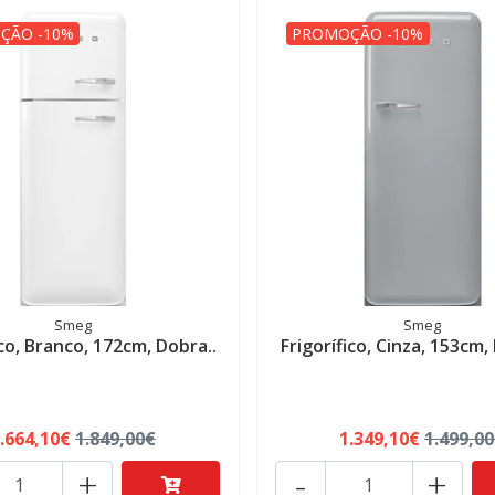
ÇÃO -10%
PROMOÇÃO -10%
Smeg
Smeg
ico, Branco, 172cm, Dobra..
Frigorífico, Cinza, 153cm,
.664,10€
1.849,00€
1.349,10€
1.499,0
+
-
+