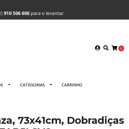
1)
910 506 606
para o levantar.
0
OS
CATEGORIAS
CARRINHO
nza, 73x41cm, Dobradiças