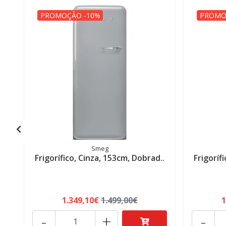
PROMOÇÃO -10%
PROMO
Smeg
Frigorífico, Cinza, 153cm, Dobrad..
Frigoríf
1.349,10€
1.499,00€
1
-
+
-