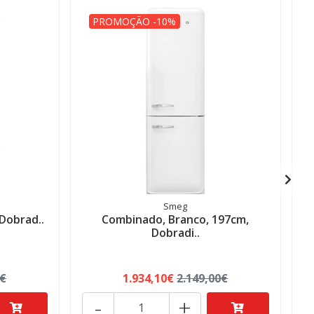
PROMOÇÃO -10%
Smeg
 Dobrad..
Combinado, Branco, 197cm,
C
Dobradi..
0€
1.934,10€
2.149,00€
-
+