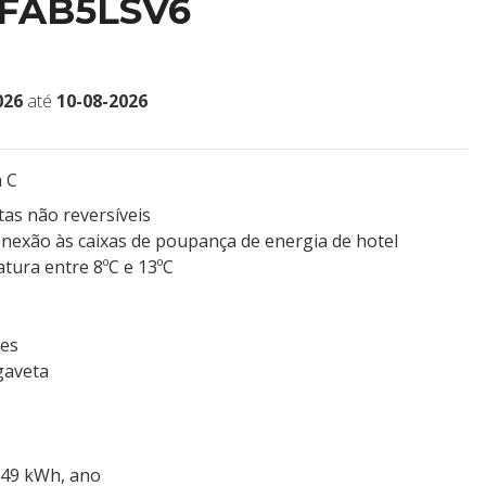
 FAB5LSV6
026
até
10-08-2026
a C
as não reversíveis
nexão às caixas de poupança de energia de hotel
tura entre 8ºC e 13ºC
mes
 gaveta
 49 kWh, ano