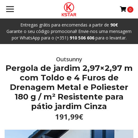
0
Entregas grátis para encomendas a partir de
90€
Garante o seu código promocional! Envie-nos uma mensagem
por WhatsApp para o (+351)
910 506 606
para o levantar.
Outsunny
Pergola de jardim 2,97×2,97 m
com Toldo e 4 Furos de
Drenagem Metal e Poliester
180 g / m² Resistente para
pátio jardim Cinza
191,99€