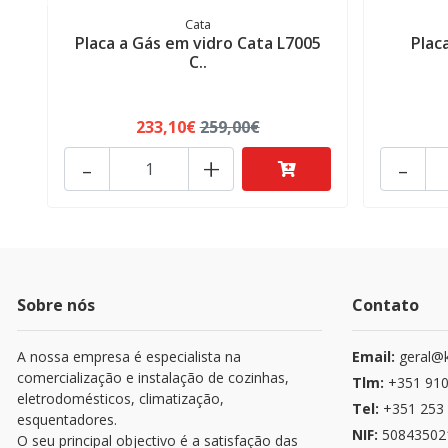
Cata
Placa a Gás em vidro Cata L7005
Plac
C..
233,10€
259,00€
-
+
-
Sobre nós
Contato
A nossa empresa é especialista na
Email:
geral@k
comercialização e instalação de cozinhas,
Tlm:
+351 910
eletrodomésticos, climatização,
Tel:
+351 253 
esquentadores.
NIF:
50843502
O seu principal objectivo é a satisfação das