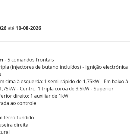
026
até
10-08-2026
cm
- 5 comandos frontais
ripla (injectores de butano incluídos) - Ignição electrónica
o
Em cima à esquerda: 1 semi-rápido de 1,75kW - Em baixo à
1,75kW - Centro: 1 tripla coroa de 3,5kW - Superior
ferior direito: 1 auxiliar de 1kW
rada ao controle
 ferro fundido
seira direita
ural