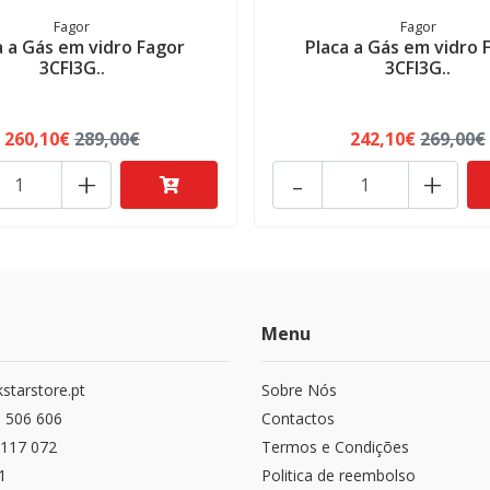
Fagor
Fagor
a a Gás em vidro Fagor
Placa a Gás em vidro 
3CFI3G..
3CFI3G..
260,10€
289,00€
242,10€
269,00€
+
-
+
Menu
starstore.pt
Sobre Nós
 506 606
Contactos
117 072
Termos e Condições
1
Politica de reembolso