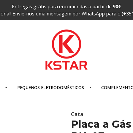
Entregas grátis para encomendas a partir de
90€
ional! Envie-nos uma mensagem por WhatsApp para o (+35
PEQUENOS ELETRODOMÉSTICOS
COMPLEMENT
Cata
Placa a Gás