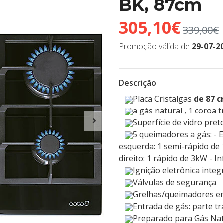
BK, 87cm
305,10€
339,00€
Promoção válida de
29-07-2
Descrição
Placa Cristalgas
de 87 
a gás natural , 1 coroa t
Superfície de vidro pret
5 queimadores a gás: - 
esquerda: 1 semi-rápido de 
direito: 1 rápido de 3kW - In
Ignição eletrônica integ
Válvulas de segurança
Grelhas/queimadores em
Entrada de gás: parte tra
Preparado para Gás Nat