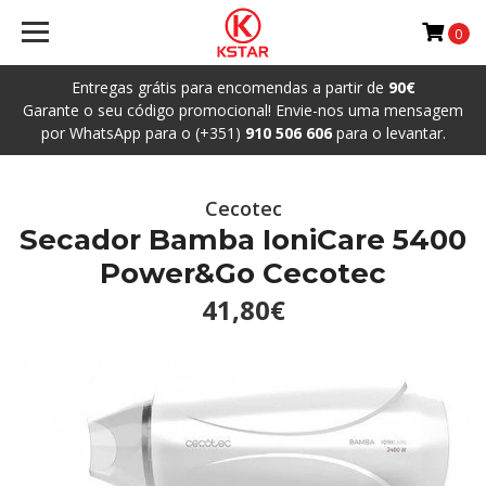
0
Entregas grátis para encomendas a partir de
90€
Garante o seu código promocional! Envie-nos uma mensagem
por WhatsApp para o (+351)
910 506 606
para o levantar.
Cecotec
Secador Bamba IoniCare 5400
Power&Go Cecotec
41,80€