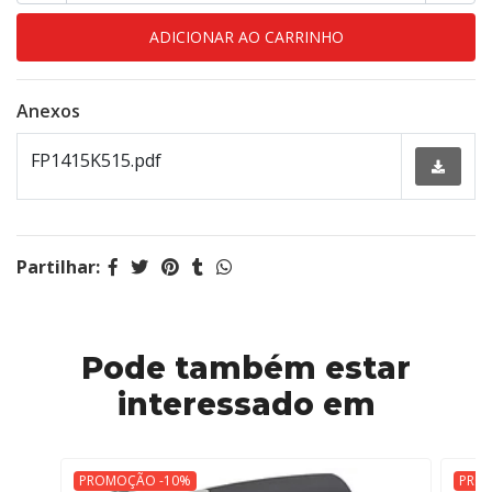
Anexos
FP1415K515.pdf
Partilhar:
Pode também estar
interessado em
PROMOÇÃO -10%
PRO