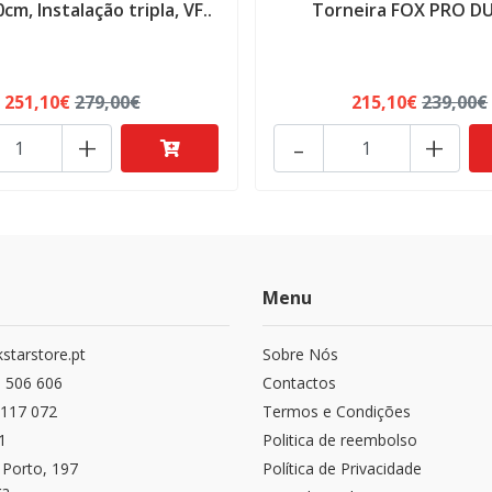
cm, Instalação tripla, VF..
Torneira FOX PRO D
251,10€
279,00€
215,10€
239,00€
+
-
+
Menu
starstore.pt
Sobre Nós
 506 606
Contactos
117 072
Termos e Condições
1
Politica de reembolso
 Porto, 197
Política de Privacidade
ga