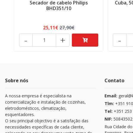
Secador de cabelo Philips
Cuba, 50
BHD351/10
25,11€
27,90€
-
+
-
Sobre nós
Contato
A nossa empresa é especialista na
Email:
geral@k
comercialização e instalação de cozinhas,
Tlm:
+351 910
eletrodomésticos, climatização,
Tel:
+351 253 
esquentadores.
NIF:
50843502
O seu principal objectivo é a satisfação das
Rua Cidade do
necessidades específicas de cada cliente,
Ferreiros, Bra