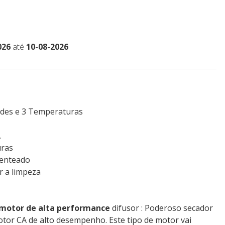
026
até
10-08-2026
ades e 3 Temperaturas
A
uras
 penteado
ar a limpeza
motor de alta performance
difusor : Poderoso secador
tor CA de alto desempenho. Este tipo de motor vai