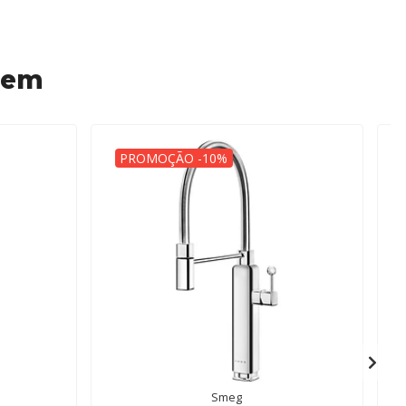
 em
PROMOÇÃO -10%
Smeg