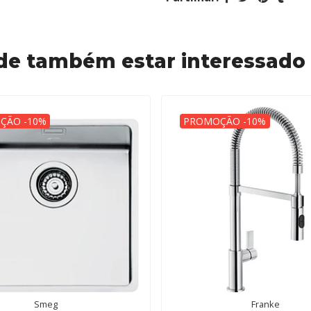
de também estar interessado
ÇÃO -10%
PROMOÇÃO -10%
Smeg
Franke