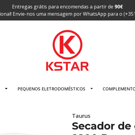
Entregas grátis para encomendas a partir de
90€
ional! Envie-nos uma mensagem por WhatsApp para o (+35
PEQUENOS ELETRODOMÉSTICOS
COMPLEMENT
Taurus
Secador de 