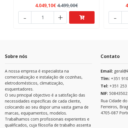
4.049,10€
4.499,00€
4
-
+
-
Sobre nós
Contato
A nossa empresa é especialista na
Email:
geral@k
comercialização e instalação de cozinhas,
Tlm:
+351 910
eletrodomésticos, climatização,
Tel:
+351 253 
esquentadores.
NIF:
50843502
O seu principal objectivo é a satisfação das
Rua Cidade do
necessidades específicas de cada cliente,
Ferreiros, Bra
colocando ao seu dispor uma vasta gama de
4705-087 Port
marcas, equipamentos, modelos.
Trabalhamos com profissionais experientes e
qualificados, cuja filosofia de trabalho assenta