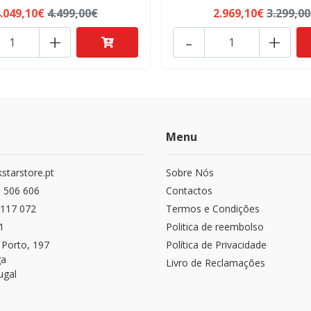
.049,10€
4.499,00€
2.969,10€
3.299,0
+
-
+
Menu
starstore.pt
Sobre Nós
 506 606
Contactos
117 072
Termos e Condições
1
Politica de reembolso
 Porto, 197
Política de Privacidade
ga
Livro de Reclamações
ugal