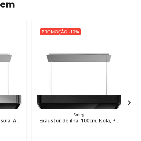
 em
PROMOÇÃO -10%
Smeg
sola, A..
Exaustor de ilha, 100cm, Isola, P..
P