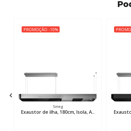
Po
PROMOÇÃO -10%
PROMO
Smeg
Exaustor de ilha, 180cm, Isola, A..
Exaustor