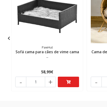
PawHut
Sofá cama para cães de vime cama
Cama de
..
58,99€
-
+
-