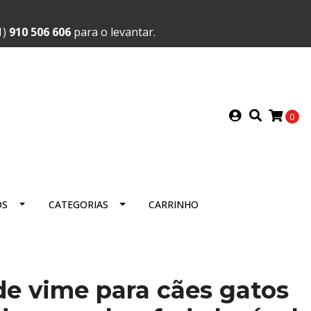
1)
910 506 606
para o levantar.
0
OS
CATEGORIAS
CARRINHO
e vime para cães gatos