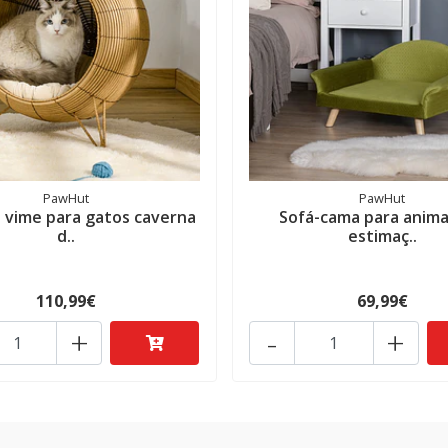
PawHut
PawHut
 vime para gatos caverna
Sofá-cama para anima
d..
estimaç..
110,99€
69,99€
+
-
+