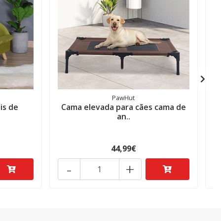
PawHut
is de
Cama elevada para cães cama de
an..
44,99€
-
+