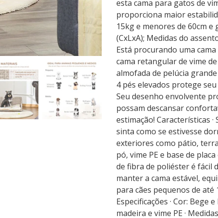
esta cama para gatos de v
proporciona maior estabili
15kg e menores de 60cm e 
(CxLxA); Medidas do assent
Está procurando uma cama p
cama retangular de vime de
almofada de pelúcia grande
4 pés elevados protege seu
Seu desenho envolvente pro
possam descansar conforta
estimação! Características 
sinta como se estivesse dor
exteriores como pátio, terr
pó, vime PE e base de plac
de fibra de poliéster é fáci
manter a cama estável, equ
para cães pequenos de até 
Especificações · Cor: Bege e
madeira e vime PE · Medidas