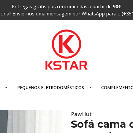
Entregas grátis para encomendas a partir de
90€
ional! Envie-nos uma mensagem por WhatsApp para o (+35
PEQUENOS ELETRODOMÉSTICOS
COMPLEMENT
PawHut
Sofá cama d