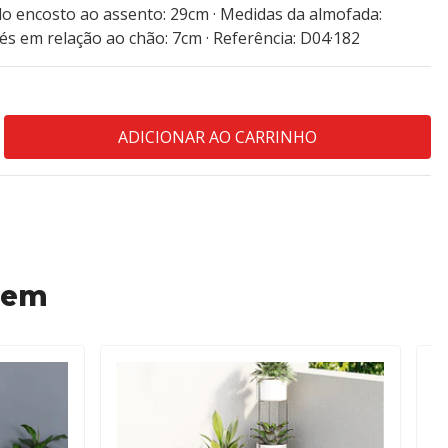
do encosto ao assento: 29cm · Medidas da almofada:
pés em relação ao chão: 7cm · Referência: D04·182
 em