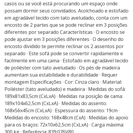
casos ou se você está procurando um espaço onde
possam dormir seus convidados. Acolchoado e estofado
em agradável tecido com tato aveludado, conta com um
encosto de 2 partes que se pode reclinar em 3 posições
diferentes por separado Características · O encosto se
pode ajustar em 3 posições diferentes · O desenho do
encosto dividido te permite reclinar os 2 assentos por
separado · Este sofá pode se convertir rapidamente e
facilmente em uma cama · Estofado em agradável tecido
de poliéster com tato aveludado · Os pés de madeira
aumentam sua estabilidade e durabilidade · Requer
montagem Especificações · Cor: Cinza claro · Material:
Poliéster (tato aveludado) e madeira · Medidas do sofá:
189x81x83,5cm (CxLxA) · Medidas na posição de cama:
189x104x62,5cm (CxLxA) · Medidas do assento:
168x56x45cm (CxLxA) · Espessura do assento: 19cm ·
Medidas do encosto: 168x48cm (CxA) · Medidas do apoio
para os braços: 72x10x62,5cm (CxLxA) · Carga máxima:
300 kg · Referência: 839·076V80