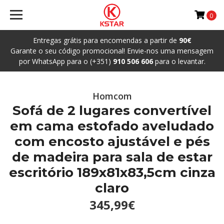
0
Entregas grátis para encomendas a partir de
90€
Garante o seu código promocional! Envie-nos uma mensagem
por WhatsApp para o (+351)
910 506 606
para o levantar.
Homcom
Sofá de 2 lugares convertível
em cama estofado aveludado
com encosto ajustável e pés
de madeira para sala de estar
escritório 189x81x83,5cm cinza
claro
345,99€