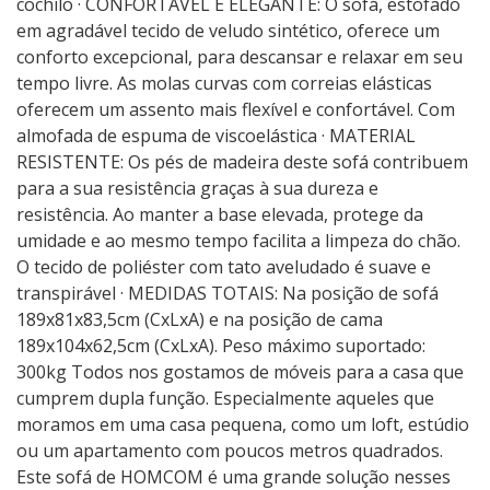
cochilo · CONFORTÁVEL E ELEGANTE: O sofá, estofado
em agradável tecido de veludo sintético, oferece um
conforto excepcional, para descansar e relaxar em seu
tempo livre. As molas curvas com correias elásticas
oferecem um assento mais flexível e confortável. Com
almofada de espuma de viscoelástica · MATERIAL
RESISTENTE: Os pés de madeira deste sofá contribuem
para a sua resistência graças à sua dureza e
resistência. Ao manter a base elevada, protege da
umidade e ao mesmo tempo facilita a limpeza do chão.
O tecido de poliéster com tato aveludado é suave e
transpirável · MEDIDAS TOTAIS: Na posição de sofá
189x81x83,5cm (CxLxA) e na posição de cama
189x104x62,5cm (CxLxA). Peso máximo suportado:
300kg Todos nos gostamos de móveis para a casa que
cumprem dupla função. Especialmente aqueles que
moramos em uma casa pequena, como um loft, estúdio
ou um apartamento com poucos metros quadrados.
Este sofá de HOMCOM é uma grande solução nesses