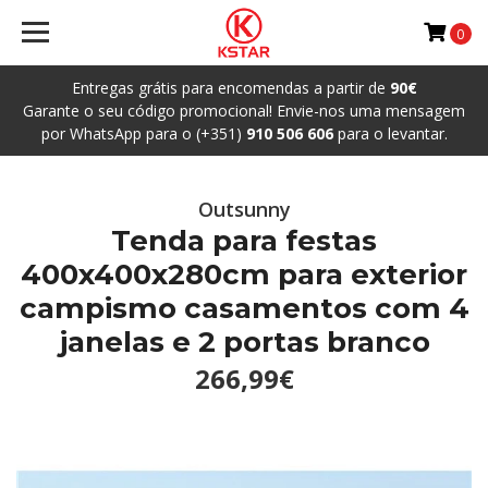
0
Entregas grátis para encomendas a partir de
90€
Garante o seu código promocional! Envie-nos uma mensagem
por WhatsApp para o (+351)
910 506 606
para o levantar.
Outsunny
Tenda para festas
400x400x280cm para exterior
campismo casamentos com 4
janelas e 2 portas branco
266,99€