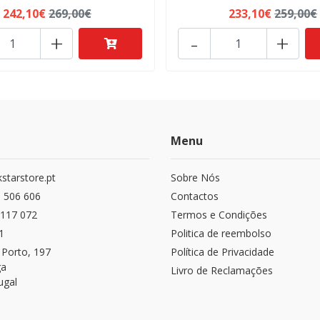
242,10€
269,00€
233,10€
259,00€
+
-
+
Menu
starstore.pt
Sobre Nós
 506 606
Contactos
117 072
Termos e Condições
1
Politica de reembolso
 Porto, 197
Política de Privacidade
ga
Livro de Reclamações
ugal