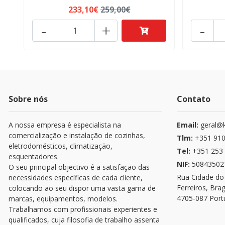
233,10€
259,00€
-
+
-
Sobre nós
Contato
A nossa empresa é especialista na
Email:
geral@k
comercialização e instalação de cozinhas,
Tlm:
+351 910
eletrodomésticos, climatização,
Tel:
+351 253 
esquentadores.
NIF:
50843502
O seu principal objectivo é a satisfação das
Rua Cidade do
necessidades específicas de cada cliente,
Ferreiros, Bra
colocando ao seu dispor uma vasta gama de
4705-087 Port
marcas, equipamentos, modelos.
Trabalhamos com profissionais experientes e
qualificados, cuja filosofia de trabalho assenta