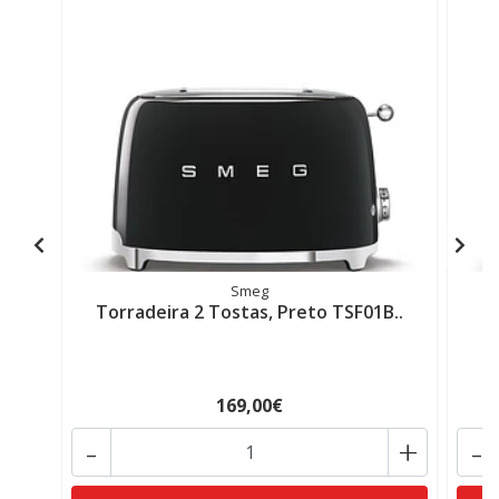
Smeg
Torradeira 2 Tostas, Preto TSF01B..
T
169,00€
-
+
-