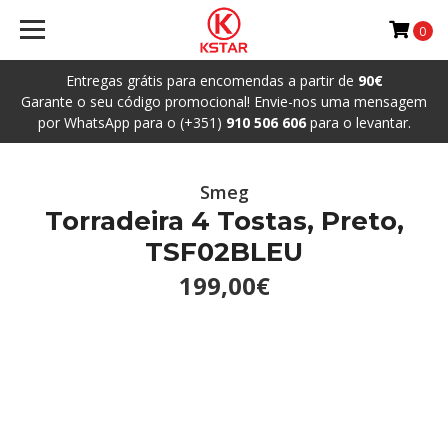
0
Entregas grátis para encomendas a partir de
90€
Garante o seu código promocional! Envie-nos uma mensagem
por WhatsApp para o (+351)
910 506 606
para o levantar.
Smeg
Torradeira 4 Tostas, Preto,
TSF02BLEU
199,00€