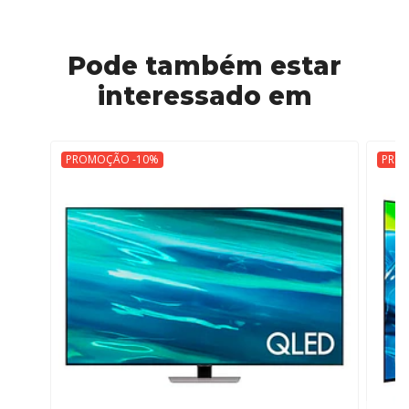
Pode também estar
interessado em
PROMOÇÃO -10%
PRO