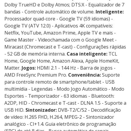
Dolby TrueHD e Dolby Atmos; DTS:X - Equalizador de 7
bandas - Controle automático de volume.
Inteligente:
Processador quad-core - Google TV (59 idiomas) -
Google TV (ATV 12.0) - Aplicativos 4K compatíveis:
Netflix, YouTube, Amazon Prime, Apple TV e mais -
Game Master - Videochamada com o Google Meet -
Miracast (Chromecast e T-cast) - Configurações rápidas
- 52 GB de memória interna.
Casa inteligente:
TCL
Home, Google Home, Amazon Alexa, Apple HomeKit,
Matter.
Jogos:
HDMI 2.1 - 144 Hz - Barra de jogos -
AMD FreeSync Premium Pro.
Conveniência:
Suporte
para controle remoto de smartphone/tablet - USB
multimídia - Legendas - Modo Jogo Automático - Modo
Esportes - Temporizador - 63 idiomas - Bluetooth:
A2DP, HID - Chromecast e T-cast - DLNA 1.5 - Suporte a
USB HID.
Sintonizador:
DVB-T2/C/S2 - Decodificação
de vídeo: H.265 FHD, H.264, MPEG-2 - Sintonizador
analógico - CI+1.4. Guia eletrônico de programação