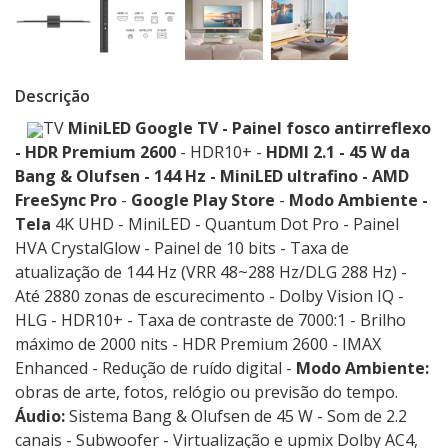
Descrição
TV
MiniLED
Google TV - Painel fosco antirreflexo
-
HDR Premium 2600
- HDR10+ -
HDMI 2.1 - 45 W da
Bang & Olufsen - 144 Hz -
MiniLED ultrafino - AMD
FreeSync Pro
-
Google Play Store
-
Modo Ambiente -
Tela
4K UHD - MiniLED - Quantum Dot Pro - Painel
HVA CrystalGlow - Painel de 10 bits - Taxa de
atualização de 144 Hz (VRR 48~288 Hz/DLG 288 Hz) -
Até 2880 zonas de escurecimento - Dolby Vision IQ -
HLG - HDR10+ - Taxa de contraste de 7000:1 - Brilho
máximo de 2000 nits - HDR Premium 2600 - IMAX
Enhanced - Redução de ruído digital -
Modo Ambiente:
obras de arte, fotos, relógio ou previsão do tempo.
Áudio:
Sistema Bang & Olufsen de 45 W - Som de 2.2
canais - Subwoofer - Virtualização e upmix Dolby AC4,