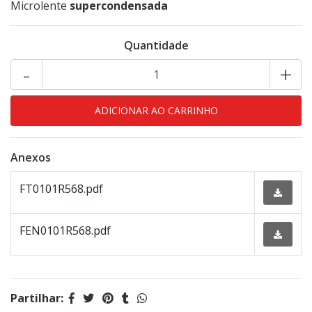
Microlente
supercondensada
Quantidade
-
+
Anexos
FT0101R568.pdf
FEN0101R568.pdf
Partilhar: