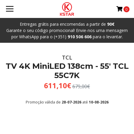
0
Entregas grátis para encomendas a partir de
90€
Garante o seu código promocional! Envie-nos uma mensagem
por WhatsApp para o (+351)
910 506 606
para o levantar.
TCL
TV 4K MiniLED 138cm - 55' TCL
55C7K
611,10€
679,00€
Promoção válida de
28-07-2026
até
10-08-2026