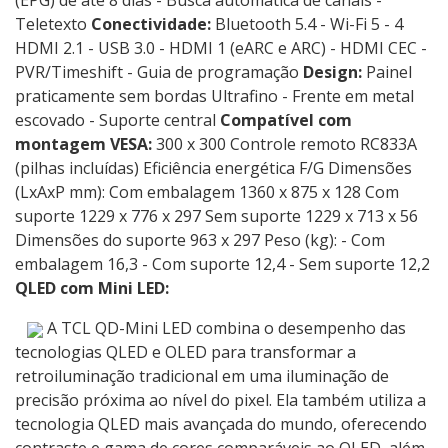
(EPG) de até 8 dias - Busca automática de canais -
Teletexto
Conectividade:
Bluetooth 5.4 - Wi-Fi 5 - 4
HDMI 2.1 - USB 3.0 - HDMI 1 (eARC e ARC) - HDMI CEC -
PVR/Timeshift - Guia de programação
Design:
Painel
praticamente sem bordas Ultrafino - Frente em metal
escovado - Suporte central
Compatível com
montagem VESA:
300 x 300 Controle remoto RC833A
(pilhas incluídas) Eficiência energética F/G Dimensões
(LxAxP mm): Com embalagem 1360 x 875 x 128 Com
suporte 1229 x 776 x 297 Sem suporte 1229 x 713 x 56
Dimensões do suporte 963 x 297 Peso (kg): - Com
embalagem 16,3 - Com suporte 12,4 - Sem suporte 12,2
QLED com Mini LED:
A TCL QD-Mini LED combina o desempenho das
tecnologias QLED e OLED para transformar a
retroiluminação tradicional em uma iluminação de
precisão próxima ao nível do pixel. Ela também utiliza a
tecnologia QLED mais avançada do mundo, oferecendo