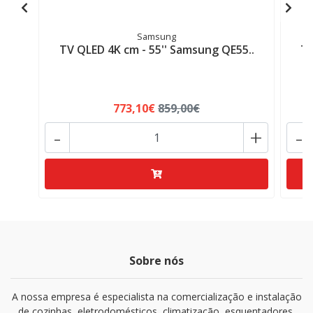
Samsung
TV QLED 4K cm - 55'' Samsung QE55..
TV
773,10€
859,00€
-
+
-
Sobre nós
A nossa empresa é especialista na comercialização e instalação
de cozinhas, eletrodomésticos, climatização, esquentadores.