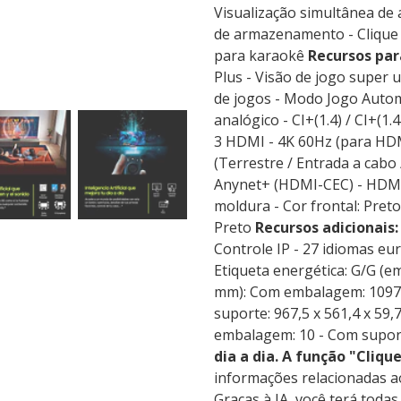
Visualização simultânea de 
de armazenamento - Clique 
para karaokê
Recursos par
Plus - Visão de jogo super 
de jogos - Modo Jogo Auto
analógico - CI+(1.4) / CI+(1
3 HDMI - 4K 60Hz (para HDMI
(Terrestre / Entrada a cabo /
Anynet+ (HDMI-CEC) - HDM
moldura - Cor frontal: Preto
Preto
Recursos adicionais:
Controle IP - 27 idiomas e
Etiqueta energética: G/G 
mm): Com embalagem: 1097 x
suporte: 967,5 x 561,4 x 59
embalagem: 10 - Com suport
dia a dia.
A função "Clique
informações relacionadas ao
Graças à IA, você terá toda