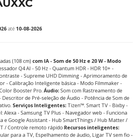
AUXXC
026
até
10-08-2026
adas (108 cm)
com IA -
Som de 50 Hz e 20 W - Modo
ssador Q4 AI - 50 Hz - Quantum HDR - HDR 10+ -
Contraste - Supreme UHD Dimming - Aprimoramento de
or - Calibração Inteligente básica - Modo Filmmaker -
 Color Booster Pro.
Áudio:
Som com Rastreamento de
 Descritor de Pré-seleção de Áudio - Potência de Som de
ativo.
Serviços Inteligentes:
Tizen™. Smart TV - Bixby -
el: Alexa - Samsung TV Plus - Navegador web - Funciona
exa e Google Assistant - Hub SmartThings / Hub Matter /
oT / Controle remoto rápido
Recursos inteligentes:
ular para a TV, Espelhamento de áudio, Ligar TV sem fio -