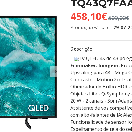
TQ43Q7FA
458,10€
509,00€
Promoção válida de
29-07-2
Descrição
TV QLED 4K de 43 poleg
Filmmaker.
Imagem:
Proce
Upscaling para 4K - Mega 
Contraste - Motion Xcelerat
Otimizador de Brilho HDR -
Objetos Lite - Q-Symphony -
20 W - 2 canais - Som Adapt
Assistente de voz compatív
com alto-falantes de IA: Al
Funcionalidade de sensor I
Espelhamento de tela do cel