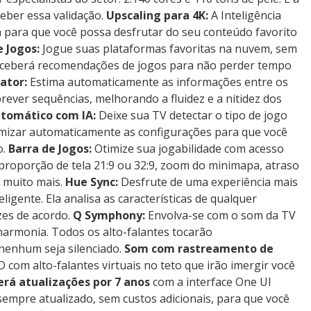
eber essa validação.
Upscaling para 4K:
A Inteligência
na para que você possa desfrutar do seu conteúdo favorito
e Jogos:
Jogue suas plataformas favoritas na nuvem, sem
receberá recomendações de jogos para não perder tempo
ator:
Estima automaticamente as informações entre os
ever sequências, melhorando a fluidez e a nitidez dos
tomático com IA:
Deixe sua TV detectar o tipo de jogo
imizar automaticamente as configurações para que você
o.
Barra de Jogos:
Otimize sua jogabilidade com acesso
proporção de tela 21:9 ou 32:9, zoom do minimapa, atraso
e muito mais.
Hue Sync:
Desfrute de uma experiência mais
ligente. Ela analisa as características de qualquer
zes de acordo.
Q Symphony:
Envolva-se com o som da TV
harmonia. Todos os alto-falantes tocarão
nenhum seja silenciado.
Som com rastreamento de
com alto-falantes virtuais no teto que irão imergir você
erá atualizações por 7 anos
com a interface One UI
sempre atualizado, sem custos adicionais, para que você