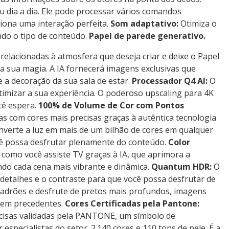
u dia a dia. Ele pode processar vários comandos
ona uma interação perfeita.
Som adaptativo:
Otimiza o
do o tipo de conteúdo.
Papel de parede generativo.
relacionadas à atmosfera que deseja criar e deixe o Papel
a sua magia. A IA fornecerá imagens exclusivas que
 a decoração da sua sala de estar.
Processador Q4 AI:
O
timizar a sua experiência. O poderoso upscaling para 4K
cê espera.
100% de Volume de Cor com Pontos
as com cores mais precisas graças à autêntica tecnologia
nverte a luz em mais de um bilhão de cores em qualquer
ocê possa desfrutar plenamente do conteúdo.
Color
omo você assiste TV graças à IA, que aprimora a
ndo cada cena mais vibrante e dinâmica.
Quantum HDR:
O
talhes e o contraste para que você possa desfrutar de
adrões e desfrute de pretos mais profundos, imagens
 sem precedentes.
Cores Certificadas pela Pantone:
cisas validadas pela PANTONE, um símbolo de
 especialistas do setor. 2.140 cores e 110 tons de pele. É a