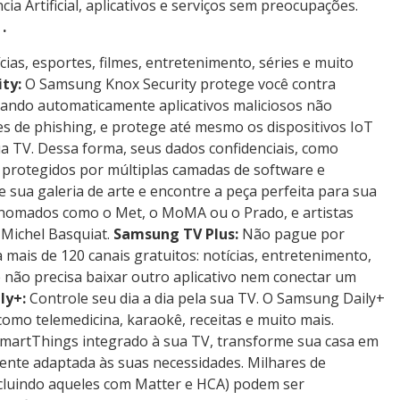
cia Artificial, aplicativos e serviços sem preocupações.
.
cias, esportes, filmes, entretenimento, séries e muito
ty:
O Samsung Knox Security protege você contra
ueando automaticamente aplicativos maliciosos não
es de phishing, e protege até mesmo os dispositivos IoT
a TV. Dessa forma, seus dados confidenciais, como
 protegidos por múltiplas camadas de software e
e sua galeria de arte e encontre a peça perfeita para sua
enomados como o Met, o MoMA ou o Prado, e artistas
-Michel Basquiat.
Samsung TV Plus:
Não pague por
 mais de 120 canais gratuitos: notícias, entretenimento,
 não precisa baixar outro aplicativo nem conectar um
ly+:
Controle seu dia a dia pela sua TV. O Samsung Daily+
s como telemedicina, karaokê, receitas e muito mais.
artThings integrado à sua TV, transforme sua casa em
mente adaptada às suas necessidades. Milhares de
incluindo aqueles com Matter e HCA) podem ser