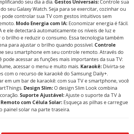
plificando seu dia a dia.
Gestos Universais:
Controle sua
do seu Galaxy Watch. Seja para se exercitar, cozinhar ou
cê pode controlar sua TV com gestos intuitivos sem
remoto.
Modo Energia com IA:
Economizar energia é fácil.
 e ele detectará automaticamente os níveis de luz e
r o brilho e reduzir o consumo. Essa tecnologia também
ena para ajustar o brilho quando possível.
Controle
e seu smartphone em seu controle remoto. Através do
cê pode acessar as funções mais importantes da sua TV:
volume, acessar o menu e muito mais.
Karaokê:
Divirta-se
es com o recurso de karaokê do Samsung Daily+.
ar em um bar de karaokê: com sua TV e smartphone, você
martThings.
Design Slim:
O design Slim Look combina
ecoração.
Suporte Ajustável:
Ajuste o suporte da TV à
 Remoto com Célula Solar:
Esqueça as pilhas e carregue
 painel solar na parte traseira.