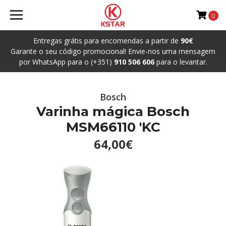
0
Entregas grátis para encomendas a partir de
90€
Garante o seu código promocional! Envie-nos uma mensagem
por WhatsApp para o (+351)
910 506 606
para o levantar.
Bosch
Varinha mágica Bosch
MSM66110 'KC
64,00€