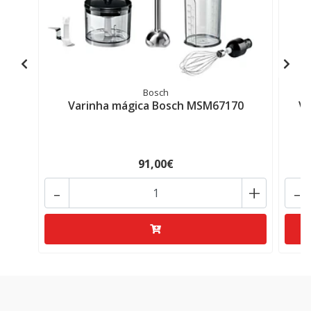
Bosch
Varinha mágica Bosch MSM67170
Va
91,00€
-
+
-