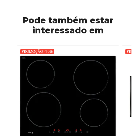
Pode também estar
interessado em
PROMOÇÃO -10%
PRO