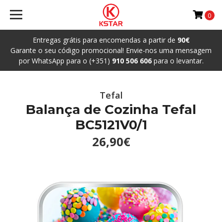
0
Entregas grátis para encomendas a partir de
90€
Garante o seu código promocional! Envie-nos uma mensagem
por WhatsApp para o (+351)
910 506 606
para o levantar.
Tefal
Balança de Cozinha Tefal
BC5121V0/1
26,90€