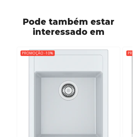
Pode também estar
interessado em
PROMOÇÃO -10%
PRO