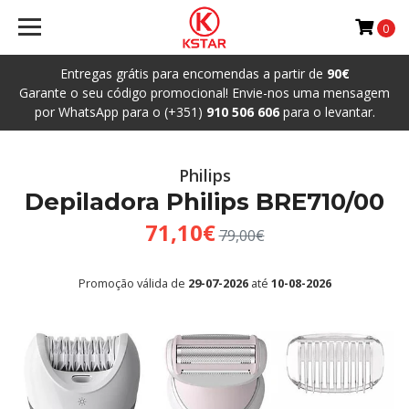
0
Entregas grátis para encomendas a partir de
90€
Garante o seu código promocional! Envie-nos uma mensagem
por WhatsApp para o (+351)
910 506 606
para o levantar.
Philips
Depiladora Philips BRE710/00
71,10€
79,00€
Promoção válida de
29-07-2026
até
10-08-2026