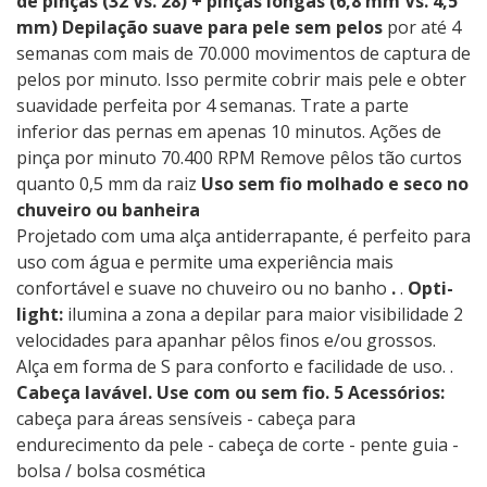
de pinças (32 Vs. 28)
+ pinças longas (6,8 mm Vs. 4,5
mm)
Depilação suave para pele sem pelos
por até 4
semanas com mais de 70.000 movimentos de captura de
pelos por minuto. Isso permite cobrir mais pele e obter
suavidade perfeita por 4 semanas. Trate a parte
inferior das pernas em apenas 10 minutos. Ações de
pinça por minuto 70.400 RPM Remove pêlos tão curtos
quanto 0,5 mm da raiz
Uso sem fio molhado e seco no
chuveiro ou banheira
Projetado com uma alça antiderrapante, é perfeito para
uso com água e permite uma experiência mais
confortável e suave no chuveiro ou no banho
.
.
Opti-
light:
ilumina a zona a depilar para maior visibilidade 2
velocidades para apanhar pêlos finos e/ou grossos.
Alça em forma de S para conforto e facilidade de uso. .
Cabeça lavável.
Use com ou sem fio.
5 Acessórios:
cabeça para áreas sensíveis - cabeça para
endurecimento da pele - cabeça de corte - pente guia -
bolsa / bolsa cosmética