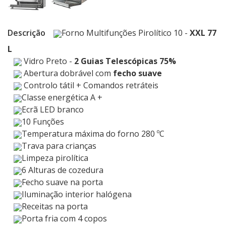
Descrição
Forno Multifunções Pirolítico 10 -
XXL 77
L
Vidro Preto -
2 Guias Telescópicas 75%
Abertura dobrável com
fecho suave
Controlo tátil + Comandos retráteis
Classe energética A +
Ecrã LED branco
10 Funções
Temperatura máxima do forno 280 ºC
Trava para crianças
Limpeza pirolítica
6 Alturas de cozedura
Fecho suave na porta
Iluminação interior halógena
Receitas na porta
Porta fria com 4 copos