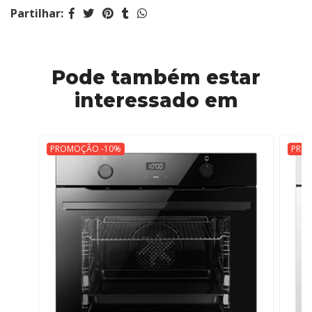
Partilhar:
Pode também estar
interessado em
PROMOÇÃO -10%
PRO