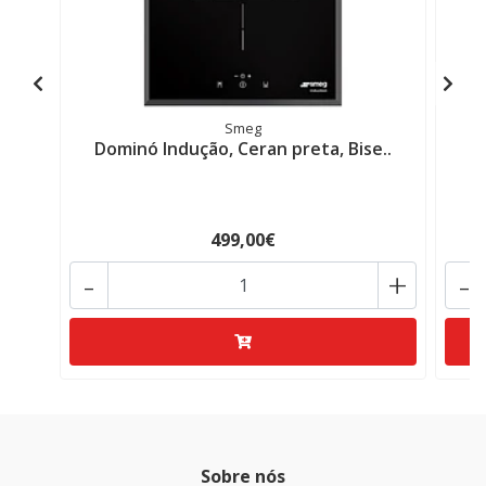
Smeg
Dominó Indução, Ceran preta, Bise..
P
499,00€
-
+
-
Sobre nós