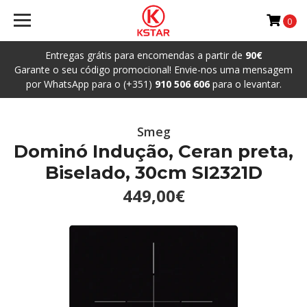
0
Entregas grátis para encomendas a partir de
90€
Garante o seu código promocional! Envie-nos uma mensagem
por WhatsApp para o (+351)
910 506 606
para o levantar.
Smeg
Dominó Indução, Ceran preta,
Biselado, 30cm SI2321D
449,00€