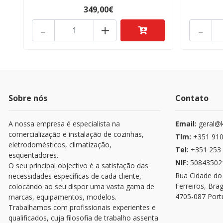
349,00€
-
+
-
Sobre nós
Contato
A nossa empresa é especialista na
Email:
geral@k
comercialização e instalação de cozinhas,
Tlm:
+351 910
eletrodomésticos, climatização,
Tel:
+351 253 
esquentadores.
NIF:
50843502
O seu principal objectivo é a satisfação das
Rua Cidade do
necessidades específicas de cada cliente,
Ferreiros, Bra
colocando ao seu dispor uma vasta gama de
4705-087 Port
marcas, equipamentos, modelos.
Trabalhamos com profissionais experientes e
qualificados, cuja filosofia de trabalho assenta