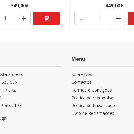
349,00€
449,00€
+
-
+
Menu
starstore.pt
Sobre Nós
 506 606
Contactos
117 072
Termos e Condições
1
Politica de reembolso
 Porto, 197
Política de Privacidade
ga
Livro de Reclamações
ugal