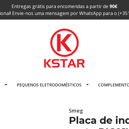
Entregas grátis para encomendas a partir de
90€
ional! Envie-nos uma mensagem por WhatsApp para o (+35
PEQUENOS ELETRODOMÉSTICOS
COMPLEMENT
Smeg
Placa de in