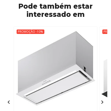
Pode também estar
interessado em
PROMOÇÃO -10%
PRO