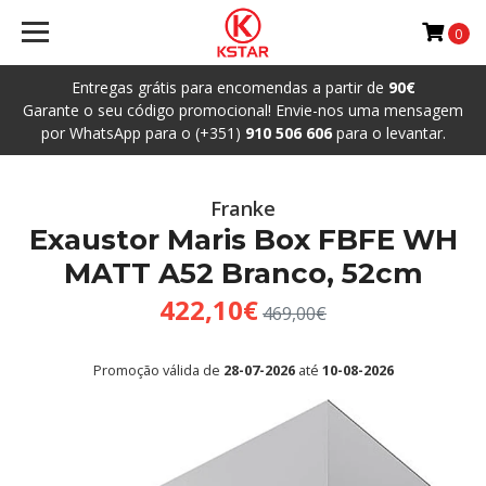
0
Entregas grátis para encomendas a partir de
90€
Garante o seu código promocional! Envie-nos uma mensagem
por WhatsApp para o (+351)
910 506 606
para o levantar.
Franke
Exaustor Maris Box FBFE WH
MATT A52 Branco, 52cm
422,10€
469,00€
Promoção válida de
28-07-2026
até
10-08-2026