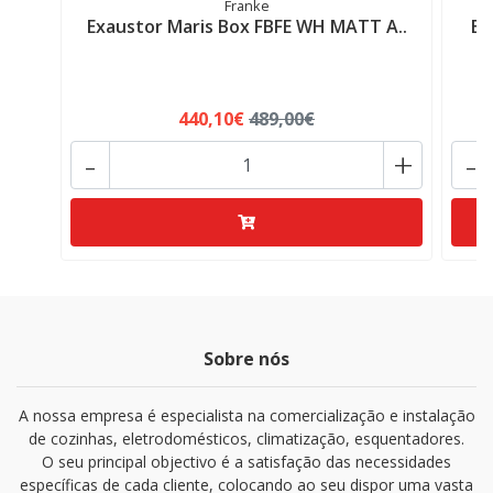
Franke
Exaustor Maris Box FBFE WH MATT A..
Ex
440,10€
489,00€
-
+
-
Sobre nós
A nossa empresa é especialista na comercialização e instalação
de cozinhas, eletrodomésticos, climatização, esquentadores.
O seu principal objectivo é a satisfação das necessidades
específicas de cada cliente, colocando ao seu dispor uma vasta