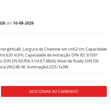
026
até
10-08-2026
 EnergéticaB; Largura da Chaminé em cm52 cm; Capacidade
 Int.620 m3/h; Capacidade de extracção DIN IEC 61591
o DIN EN 60704-3 Int.67 dB(A); Nível de Ruído DIN EN
ência (W)240-W; IluminaçãoLEDS-1x3W