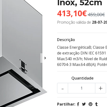
Inox, 52cm
413,10€
459,00€
Promoção válida de
28-07-2
Descrição
Classe EnergéticaB; Classe
de extracção DIN IEC 61591
Max.540 m3/h; Nível de Ruíd
60704-3 Max.64 dB(A); Pot
Quantidade
-
+
Partilhar: