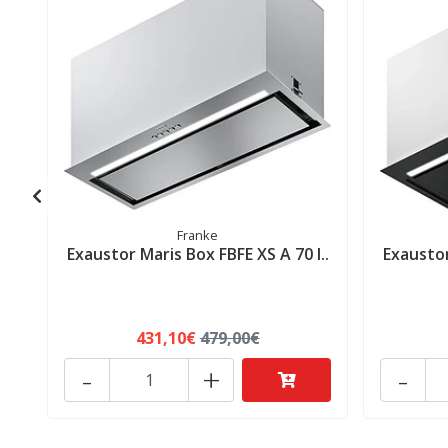
Franke
Exaustor Maris Box FBFE XS A 70 I..
Exausto
431,10€
479,00€
-
+
-