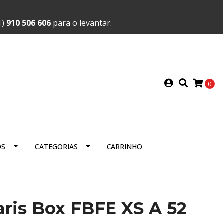
1)
910 506 606
para o levantar.
0
OS
CATEGORIAS
CARRINHO
ris Box FBFE XS A 52