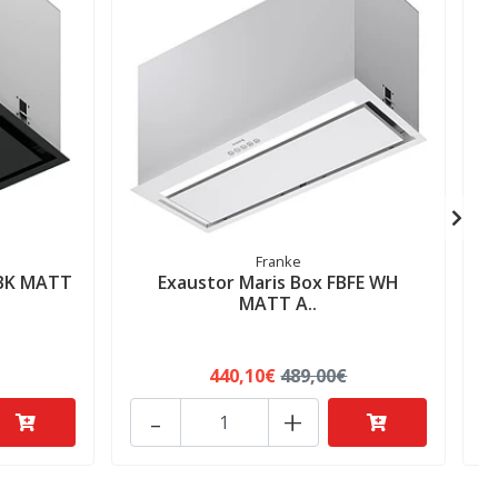
Franke
 BK MATT
Exaustor Maris Box FBFE WH
MATT A..
440,10€
489,00€
-
+