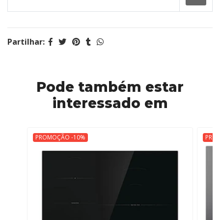
Partilhar:
Pode também estar
interessado em
PROMOÇÃO -10%
PRO