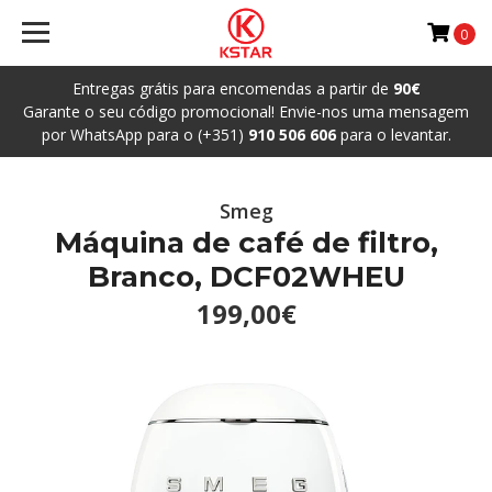
0
Entregas grátis para encomendas a partir de
90€
Garante o seu código promocional! Envie-nos uma mensagem
por WhatsApp para o (+351)
910 506 606
para o levantar.
Smeg
Máquina de café de filtro,
Branco, DCF02WHEU
199,00€